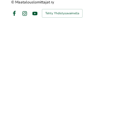
©
Maatalouslomittajat ry
Tehty Yhdistysavaimella
Facebook
Instagram
YouTube