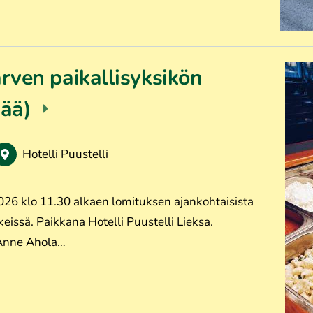
ven paikallisyksikön
pää)
Hotelli Puustelli
026 klo 11.30 alkaen lomituksen ajankohtaisista
eissä. Paikkana Hotelli Puustelli Lieksa.
Anne Ahola…