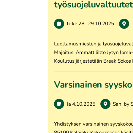
työsuojeluvaltuute
ti-ke
28.
–
29.10.2025
Luottamusmiesten ja työsuojeluval
Majoitus: Ammattiliitto Jytyn loma
Koulutus järjestetään Break Sokos
Varsinainen syysk
la 4.10.2025
Sani by 
Yhdistyksen varsinainen syyskokous
85100 Kalajoki. Kokouksessa käsit