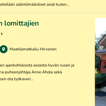
itellään sääntömääräiset asiat kuten…
 lomittajien
Maatilamatkailu Hirvonen
n ajankohtaisista asioista hyvän ruoan ja
na puheenjohtaja Anne Ahola sekä
äsen ota työkaveri…