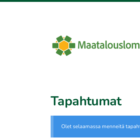
Siirry
sivun
sisältöön
Maatalouslomittajat ry
Tapahtumat
Olet selaamassa menneitä tapah