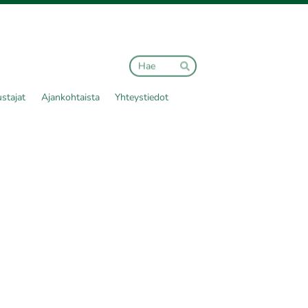
Haku
Hae
stajat
Ajankohtaista
Yhteystiedot