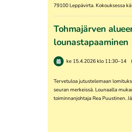
79100 Leppävirta. Kokouksessa käs
Tohmajärven alueen
lounastapaaminen
ke 15.4.2026
klo 11:30
–
14
Tervetuloa jutustelemaan lomitukse
seuran merkeissä. Lounaalla muka
toiminnanjohtaja Rea Puustinen. J