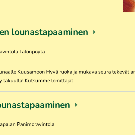
ien lounastapaaminen
avintola Talonpöytä
lounaalle Kuusamoon Hyvä ruoka ja mukava seura tekevät ar
yy takuulla! Kutsumme lomittajat…
lounastapaaminen
apalan Panimoravintola