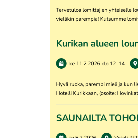
Tervetuloa lomittajien yhteiselle 
vieläkin parempia! Kutsumme lomit
Kurikan alueen lo
ke 11.2.2026
klo 12
–
14
Hyvä ruoka, parempi mieli ja kun li
Hotelli Kurikkaan, (osoite: Hovink
SAUNAILTA TOHO
to 5.2.2026
Veteli, M