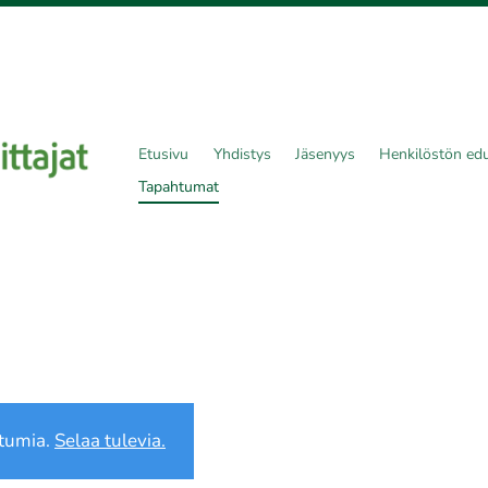
Etusivu
Yhdistys
Jäsenyys
Henkilöstön edu
Tapahtumat
tumia.
Selaa tulevia.