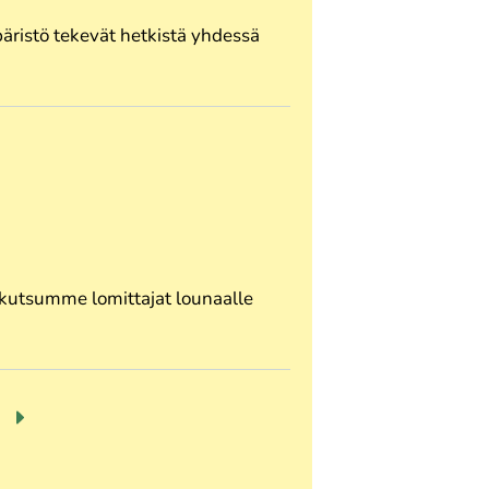
äristö tekevät hetkistä yhdessä
i kutsumme lomittajat lounaalle
E