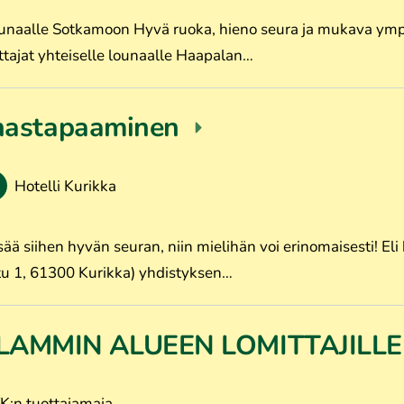
lounaalle Sotkamoon Hyvä ruoka, hieno seura ja mukava ymp
tajat yhteiselle lounaalle Haapalan…
unastapaaminen
Hotelli Kurikka
sää siihen hyvän seuran, niin mielihän voi erinomaisesti! El
atu 1, 61300 Kurikka) yhdistyksen…
LAMMIN ALUEEN LOMITTAJILL
TK:n tuottajamaja