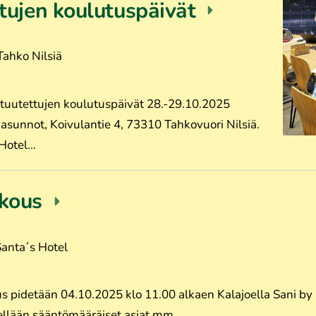
ttujen koulutuspäivät
Tahko Nilsiä
tuutettujen koulutuspäivät 28.-29.10.2025
-asunnot, Koivulantie 4, 73310 Tahkovuori Nilsiä.
 Hotel…
okous
Santa´s Hotel
 pidetään 04.10.2025 klo 11.00 alkaen Kalajoella Sani by S
ellään sääntömääräiset asiat mm.…